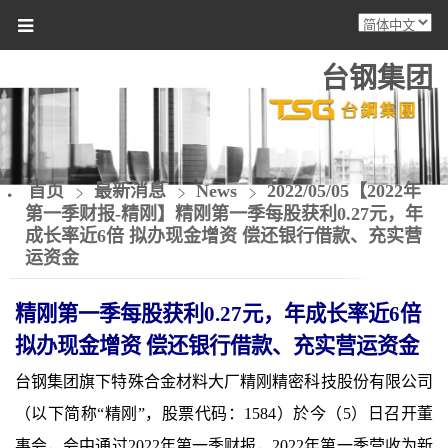
台钢集团
首页
最新消息
News
2022/05/05【2022年
第一季财报-精刚】精刚第一季每股获利0.27元，年
成长率近6倍 拟办现金增资 偿还银行借款、充实营
运资金
精刚
第一季每股获利
0.27
元，年成长率近
6
倍
拟办现金增资 偿还银行借款、充实营运资金
台钢集团旗下特殊合金材料大厂精刚精密科技股份有限公司
（以下简称“精刚”，股票代码：
1584
）於今（
5
）日召开董
事会，会中通过
2022
年第一季财报，
2022
年第一季营收为新