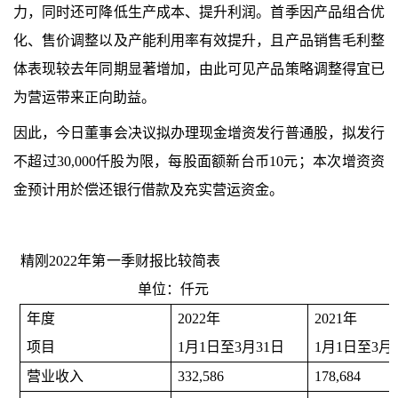
力，同时还可降低生产成本
、提升利润。
首季
因产品组合
优
化
、售价调整以及产能利用率
有效
提升，且产品销售毛利整
体表现较去年同期
显著
增加，由此可见产品策略调整得宜已
为营运带来正向助益。
因此，今日董事会决议拟办理现金增资发行普通股，拟发行
不超过
30,000
仟股为限，每股面额新台币
10
元；本次增资资
金预计用於偿还银行借款及充实营运资金。
精刚
2022
年
第一季
财报比较简表
单位：仟元
年
度
2022
年
2021
年
项目
1
月
1
日至
3
月
3
1
日
1
月
1
日至
3
月
营业收入
332,586
178,684