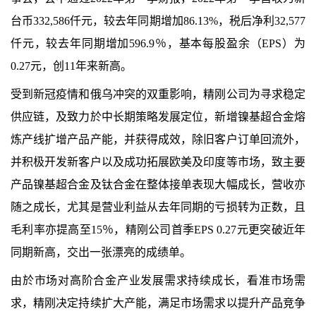
台币
332,586
仟元，较去年同期增加
86.13%
，税后净利
32,577
仟元，较去年同期增加
596.9
％，基本每股盈余（
EPS
）为
0.27
元，创
11
年来新高。
受到新冠疫情和俄乌冲突的双重影响，精刚公司为寻求稳定
供应链，及致力於中长期策略发展定位，新增镍基超合金熔
炼产线扩增产品产能，并获得成效，除旧客户订单回流外，
并积极开发新客户以及成功拓展欧美及印度等市场，致主要
产品镍基超合金及钛合金在整体接单表现大幅成长，营收亦
随之成长，尤其是营业利益从去年同期的亏损转为正数，且
毛利率亦提高至
15
％，
精刚公司
首季
EPS
0.
27
元更突破近
年
同期
新高，交出一张漂亮的成绩单。
由於
市场对高阶合金产业发展需求持续成长，看准市场需
求，精刚决定
持续
扩大产能，满足市场需求
以
提升产品竞争