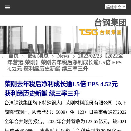
台钢集团
首页
最新消息
News
2023/02/23【2022全
年营运-荣刚】荣刚去年税后净利成长逾1.5倍 EPS
4.52元 获利缔历史新猷 续三率三升
荣刚去年税后净利成长逾1.5倍 EPS 4.52元
获利缔历史新猷 续三率三升
台湾钢铁集团旗下特殊钢大厂荣刚材料股份有限公司（以下
简称“荣刚”，股票代码：5009）今（23）日董事会通过2022
全年合并财务报告。2022年合并营收为123.65亿元，较2021
年成长40.98%，营业毛利及税后净利分别为39.56亿元、