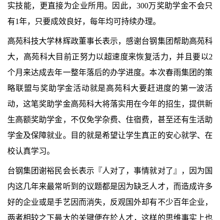
实技能，更直接为企业所用。因此，
300
万奖助学金不会只
有
1
年，只要成效良好，每年均可持续办理。
高苑科技大学林辉政董事长表示，感谢台钢集团帮助高苑科
大，高苑科大目前正努力以超速度来恢复活力，并且要以
2
个月来达成去年一整年落后的办学进度。本次春雨集团的策
略联盟与奖助学金活动就是高苑科大要赶进度的第一波活
动，这笔奖助学金高苑科大将落实用在今年的招生，提供新
生高额奖助学金，不仅免学杂费、住宿费，甚至还有生活助
学金及保障就业。目的就是希望让学生真正的安心就学、在
校认真学习。
台钢集团谢裕民会长表示『人对了，事情就对了』，因为国
内这几年来最常听到的议题都是因为缺乏人才，而造成许多
好的企业或是手艺因而消失，反观国外却有不少百年企业，
两者相较之下最大的关键便在於人才，这样的思维事实上也