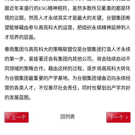
跟近年来盛行的
ESG
精神相符，虽然多数所见著墨的都是环
境的议题，然而人才永续其实才是最大的关键，台钢集团希
望能够藉由参与高苑科大的运营，把组织永续精神延伸到人
才培养的层面。
春雨集团与高苑科大的策略联盟仅是台钢集团打造人才永续
的第一步，紧接著还会有集团内其他公司，将会陆续启动不
同领域的策略合作，藉由这样的过程，逐步将高苑科大转化
为台钢集团最重要的产学基地，为台钢集团储备迈向永续经
营的各类人才，不仅善尽社会责任，同时也擘划出产学共好
的发展蓝图。
回列表
上一个
下一个