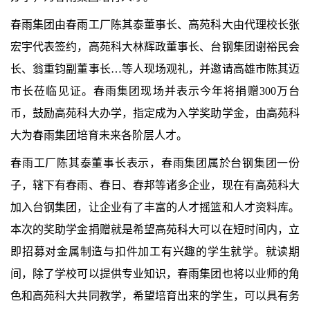
春雨集团由春雨工厂陈其泰董事长、高苑科大由代理校长张
宏宇代表签约，高苑科大林辉政董事长、台钢集团谢裕民会
长、翁重钧副董事长
…
等人现场观礼，并邀请高雄市陈其迈
市长莅临见证。春雨集团现场并表示今年将捐赠
300
万台
币，鼓励高苑科大办学，指定成为入学奖助学金，由高苑科
大为春雨集团培育未来各阶层人才。
春雨工厂陈其泰董事长表示，春雨集团属於台钢集团一份
子，辖下有春雨、春日、春邦等诸多企业，现在有高苑科大
加入台钢集团，让企业有了丰富的人才摇篮和人才资料库。
本次的奖助学金捐赠就是希望高苑科大可以在短时间内，立
即招募对金属制造与扣件加工有兴趣的学生就学。就读期
间，除了学校可以提供专业知识，春雨集团也将以业师的角
色和高苑科大共同教学，希望培育出来的学生，可以具有务