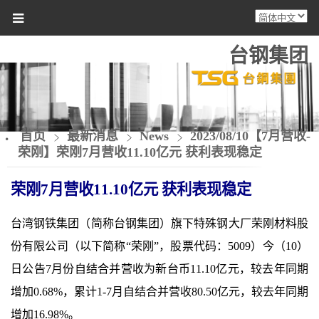
台钢集团
首页
最新消息
News
2023/08/10【7月营收-
荣刚】荣刚7月营收11.10亿元 获利表现稳定
荣刚
7
月营收
11.10
亿元 获利表现稳定
台湾钢铁集团（简称台钢集团）旗下特殊钢大厂荣刚材料股
份有限公司（以下简称
“
荣刚
”
，股票代码：
5009
）今（
10
）
日公告
7
月份自结合并营收为新台币
11.10
亿元，较
去年同期
增加
0.68%
，累计
1-7
月自结合并营收
80.50
亿元，较去年同期
增加
16.98%
。