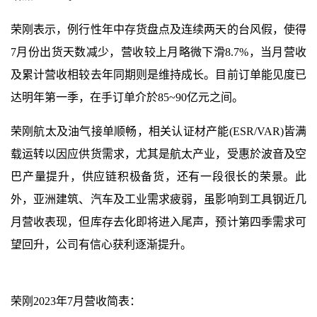
荣刚表示，例行性年中存货盘点及连续两天的台风假，使得
7
月份出货天数减少，营收较上月略微下滑
8.7%
，
当月营收
及累计营收相
较去年同期
则是维持
成长。目前订单能见度已
达明年第一季，在手订单介於
85~90
亿元之间。
荣刚航太及油气接单顺畅，
相关认证材产能
(ESR/VAR)
皆满
载
运转以因应供货需求，尤其是航太产业，受惠於波音及空
巴产量提升，供应链积极备货，还有一段很长的荣景。此
外，
亚洲建筑、汽车及工业需求疲弱，
虽影响到工具钢近几
月营收表现，但库存去化即将进入尾声，预计第四季需求可
望回升，公司有信心获利逐渐提升。
荣刚
2023
年
7
月营收简表：