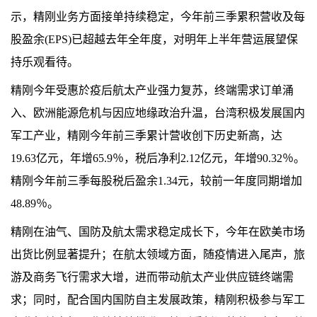
示，精刚业务方面接单持续稳定，今年前三季累积营收及每
股盈余
(EPS)
已超越去年全年度，对明年上半年营运展望保
持乐观看待。
精刚今年受惠於疫后航太产业强力复苏，终端需求订单涌
入、欧洲能源危机与因应地缘政治升温，台湾积极发展国内
军工产业，精刚今年前三季累计营收创下历史新高，达
19.63
亿元，年增
65.9
％，税后净利
2.12
亿元，年增
90.32
％。
精刚今年前三季每股税后盈余
1.34
元，较前一年度同期增加
48.89
％。
精刚在油气、国防及航太需求稳定成长下，今年在欧美市场
出货比例显著提升；在航太领域方面，随疫情进入尾声，旅
游及商务飞行需求大增，进而带动航太产业供应链终端需
求；同时，配合国内国防自主发展政策，精刚积极参与军工