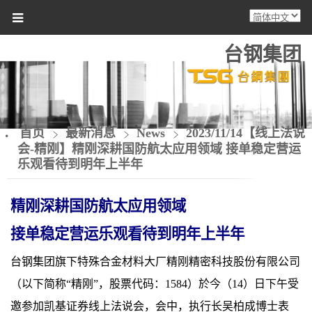
台钢集团
首页
最新消息
News
2023/11/14【线上法说
会-精刚】精刚深耕国防航太应用领域 接单稳定营运
乐观看待到明年上半年
精刚
深耕
国防航太
应用
领域
接单稳定营运乐观看待到明年上半年
台钢集团旗下
特殊合金材料大厂精刚精密科技
股份有限公司
（以下简称“
精刚
”，股票代码：
1584
）
於今
（
14
）日下午受
邀参加凯基证券线上
法说会
，会中，执行长吴柏成博士表