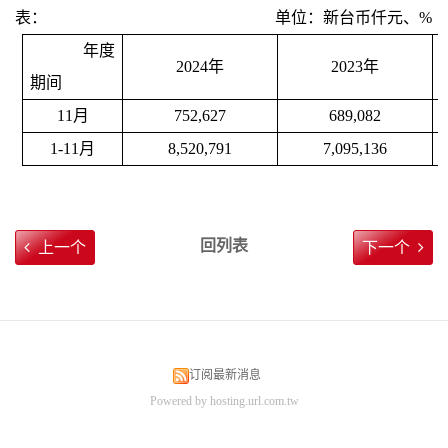
表： 单位：新台币仟元、%
年
度
2024
年
2023
年
期
间
11
月
752,627
689,082
1-11
月
8,520,791
7,095,136
回列表
上一个
下一个
订阅最新消息
Powered by hosting.url.com.tw