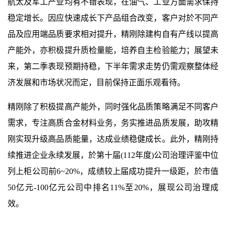
航太及军工产业均有不错表现，在油气、工业方面需求保持
稳定增长。因应快速成长下产品组合改变，客户对於不同产
品及应用端品质要求相对提升，精刚除建构自有产线以提高
产能外，亦积极提升质检量能，培养自主检验能力；展望未
来，第二季表现预期持稳，下半年需求走势仍需观察整体经
济发展和市场状况而定，目前保持正面乐观看待。
精刚除了积极提高产能外，同时强化品质策略满足不同客户
需求，专注高质合金材料业务，务实推进品质发展，助攻精
刚实现升级高品质能量，达成业绩稳健成长。此外，精刚持
续推进企业永续发展，於第十届
(112
年度
)
公司治理评鉴中位
列上柜公司前
6~20%
，成绩较上届成功提升一级距，於市值
50
亿元
-100
亿元公司中排名
11%
至
20%
，展现公司治理成
效。