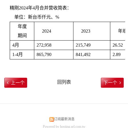
精刚2024年4月合并营收简表：
单位：新台币仟元、%
年度
2024
2023
年增
期间
4
月
272,958
215,749
26.52
1-4
月
865,790
841,492
2.89
回列表
上一个
下一个
订阅最新消息
Powered by hosting.url.com.tw