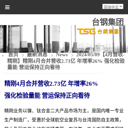
台钢集团
首页
最新消息
News
2024/05/09【4月营收-
精刚】精刚4月合并营收2.73亿 年增率26% 强化检验
量能 营运保持正向看待
精刚
4
月合并营收
2.73
亿 年增率
26%
强化检验量能
营运保持正向看待
精刚业务以镍、钛合金二大产品市场为主，是国内唯一专业
生产制造厂，受惠於全球航空业复苏与台湾国防自主政策，