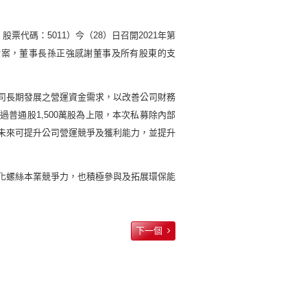
，股票代碼：
5011
）今（
28
）日召開
2021
年第
股案，
董事長孫正強感謝
董事及
所有股東的支
司長期發展之營運資金需求，以改善公司財務
超過普通股
1,500
萬股為上限，本次私募除內部
未來可提升公司營運競爭及獲利能力，並提升
化螺絲本業競爭力，也積極參與及拓展環保能
下一個