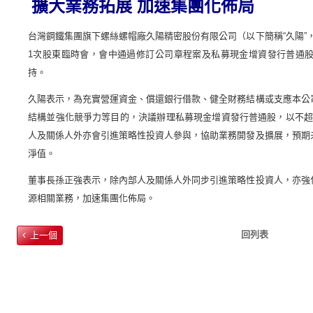
擴大業務拓展
加速集團化佈局
台灣鋼鐵集團旗下螺絲螺帽廠久陽精密股份有限公司（以下簡稱“久陽”
1
次股東臨時會，會中通過修訂公司章程案及私募現金增資發行普通
持
。
久陽表示，為充實營運資金、償還銀行借款、健全財務結構或支應本公
結構並強化競爭力等目的，決議辦理私募現金增資發行普通股，以不
人及關係人外亦會引進策略性投資人參與，協助業務開發及擴展，預期
淨值。
董事長孫正強表示，
除內部人及關係人外同步引進策略性投資人，亦強
源相關業務，加速集團化佈局。
回列表
上一個