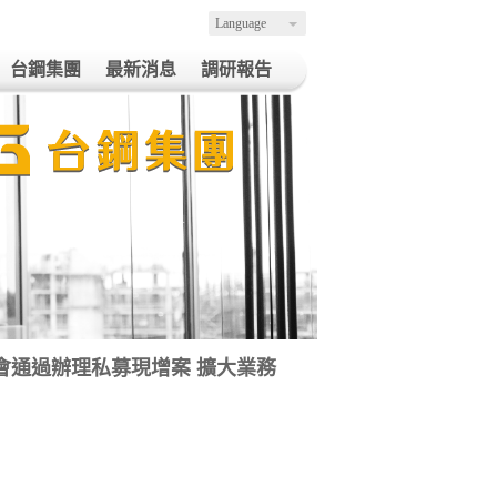
Language
台鋼集團
最新消息
調研報告
陽股臨會通過辦理私募現增案 擴大業務