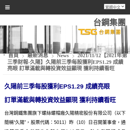
台鋼集團
首頁
最新消息
News
2021/11/12【2021年第
三季財報-久陽】久陽前三季每股獲利EPS1.29 成績
亮眼 訂單滿載與轉投資效益顯現 獲利持續看旺
久陽前三季每股獲利
EPS1.29
成績亮眼
訂單滿載與轉投資效益顯現 獲利持續看旺
台灣鋼鐵集團旗下螺絲螺帽廠久陽精密股份有限公司（以下
簡稱“久陽
”
，股票代碼：
5011
）昨（
10
）日召開董事會，通