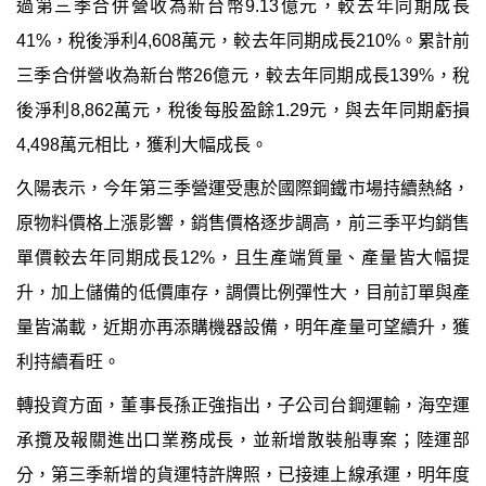
過第三季合併營收為新台幣
9.13
億元，較去年同期成長
41%
，稅後淨利
4,608
萬元，較去年同期成長
210%
。累計前
三季合併營收為新台幣
26
億元，較去年同期成長
139%
，稅
後淨利
8,862
萬元，稅後每股盈餘
1.29
元，與去年同期虧損
4,498
萬元相比，獲利大幅成長。
久陽表示，今年第三季營運受惠於國際鋼鐵市場持續熱絡，
原物料價格上漲影響，銷售價格逐步調高，前三季平均銷售
單價較去年同期成長
12%
，且生產端質量、產量皆大幅提
升，加上儲備的低價庫存，調價比例彈性大，目前訂單與產
量皆滿載，近期亦再添購機器設備，明年產量可望續升，獲
利持續看旺。
轉投資方面，董事長孫正強指出，子公司台鋼運輸，海空運
承攬及報關進出口業務成長，並新增散裝船專案；陸運部
分，第三季新增的貨運特許牌照，已接連上線承運，明年度