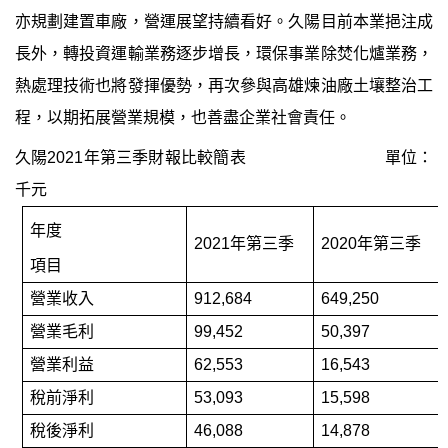
亦規劃建置車廠，營運展望持續看好。久陽目前
本業挹注成
長外，轉投資運輸業務逐步增長，環保事業除焚化爐業務，
熱
處理技術也將發揮優勢，再次參與高雄煉油廠土壤整治工
程，以期拓展營業規模，也善盡企業社會責任。
久陽
2021
年第三季財報比較簡表
單位：
千元
年
度
2021
年第三季
2020
年第三季
項目
營業收入
912,684
649,250
營業毛利
99,452
50,397
營業利益
62,553
16,543
稅前淨利
53,093
15,598
稅後淨利
46,088
14,878