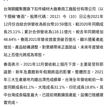
台灣鋼鐵集團旗下扣件線材大廠春雨工廠股份有限公司（以
下簡稱
“
春雨
”
，股票代碼：
2012
）今（
10
）日公告
2021
年
12
月份自結合併營收為新台幣
10.59
億元，較
2020
年同期成
長
25.11%
；
累計合併營收為
118.11
億元，較去年同期增加
46.64%
。春雨
2021
年營收首度突破百億元，顯示隨著產能
增加、產品結構調整，對業績帶來正面助益，未來年度營收
站上百億元將成為常態。
春雨表示，
2021
年
12
月營收較上個月下滑，主要是受到耶
誕節、新年及農曆新年假期將屆的影響。整體而言，
2021
年三大生產基地均繳出漂亮成績單，台灣全年營收較前一年
度同期成長
81.1%
、大陸成長
31.1%
、印尼成長
18.8%
。其
中台灣成長幅度最大，已提前規劃擴張產能，設備已陸續建
置完成。