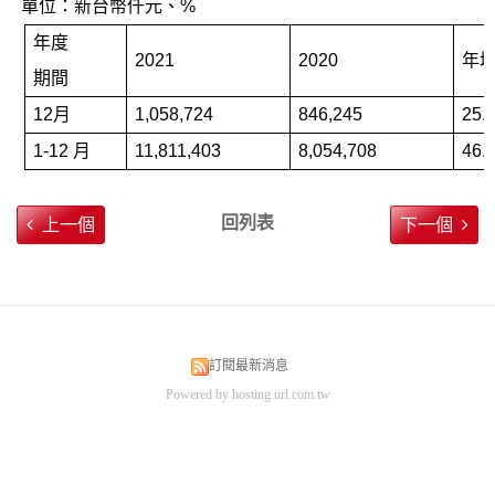
單位：新台幣仟元、
%
年度
2021
2020
年
期間
12
月
1,058,724
846,245
25.
1-12
月
11,811,403
8,054,708
46.
回列表
上一個
下一個
訂閱最新消息
Powered by hosting.url.com.tw