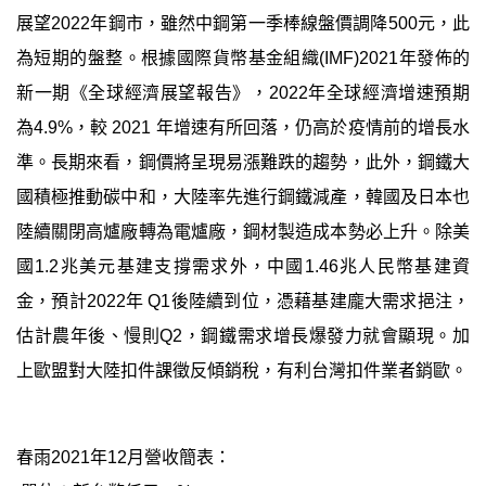
展望
2022
年鋼市，雖然中鋼第一季棒線盤價調降
500
元，此
為短期的盤整。根據國際貨幣基金組織
(IMF)2021
年發佈的
新一期《全球經濟展望報告》，
2022
年全球經濟增速預期
為
4.9%
，較
2021
年增速有所回落，仍高於疫情前的增長水
準。長期來看，鋼價將呈現易漲難跌的趨勢，此外，鋼鐵大
國積極推動碳中和，大陸率先進行鋼鐵減產，韓國及日本也
陸續關閉高爐廠轉為電爐廠，鋼材製造成本勢必上升。除美
國
1.2
兆美元基建支撐需求外，中國
1.46
兆人民幣基建資
金，預計
2022
年
Q1
後陸續到位，憑藉基建龐大需求挹注，
估計農年後、慢則
Q2
，鋼鐵需求增長爆發力就會顯現。加
上歐盟對大陸扣件課徵反傾銷稅，有利台灣扣件業者銷歐。
春雨
2021
年
12
月營收簡表：