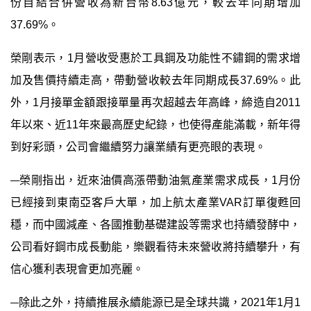
份自結合併營收為新台幣
8.63
億元，較
去年
同期增加
37.69%
。
榮剛表示，
1
月營收受惠於工具鋼及功能性不鏽鋼的需求增
加及售價持續走高，帶動營收較去年同期成長
37.69%
。此
外，
1
月接單金額
跟接單量
再次超越去年
高峰
，締造自
2011
年以來、近
11
年來最高歷史紀錄，也使得產能滿載，新年得
到好彩頭，公司會繼續努力讓業績有更亮眼的表現。
榮剛指出，近來油價高漲帶動油氣產業需求成長，
1
月份
已經接到東南亞客戶大單，加上航太產業
VAR
訂單復甦回
穩，而中國減產、各國推動基礎建設等需求也持續發酵中，
公司看好鋼市成長動能，樂觀看待未來營收將持續攀升，有
信心獲利表現會更加亮
麗
。
除此之外，
持續推展永續能源已是全球共識，
2021
年
1
月
1