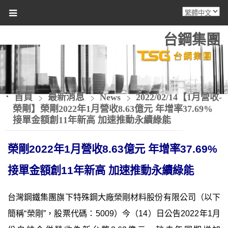
台鋼集團
首頁
最新消息
News
2022/02/14【1月營收-
榮剛】榮剛2022年1月營收8.63億元 年增率37.69%
接單金額創11年新高 加速推動永續綠能
榮剛
202
2
年
1
月營收
8.63
億元
年增率
37.69
%
接單金額創
11
年新高
加速
推動永續綠能
台灣鋼鐵集團旗下特殊鋼大廠榮剛材料股份有限公司（以下
簡稱
“
榮剛
”
，股票代碼：
5009
）今（
14
）日公告
2022
年
1
月