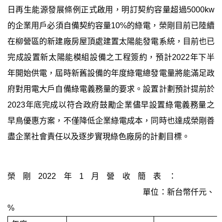
日再生能源發展條例正式啟用，明訂契約容量超過
5000kw
的企業用戶必須自備契約容量
10%
的綠電，榮剛目前已陸續
在柳營區的
新建
廠房屋頂處
建置
太陽能發電
系統
，目前也已
完成設置新太陽能模組設備之工程簽約，預計
2022
年下半
年開始供電，屆時新舊設備的年度綠電總發電量將能滿足政
府對用電大戶自備綠電義務量的要求
。
設置計劃
預計
提前於
2023
年底完成
以
符合政府鼓勵企業儘早設置
綠電
義務量
之
早鳥優惠方案，不僅降低企業綠電成本，
同時
也達成榮剛善
盡企業社會責任以及逐步實現綠色廠房
的
計劃目標。
榮剛
2022
年
1
月營收簡表：
單位：新台幣仟元、
%