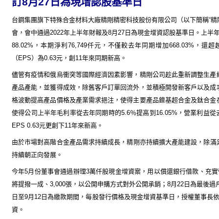
訂
8
月
27
日為現增認股基準日
台鋼集團旗下特殊合金材料大廠精剛精密科技股份有限公司（以下簡稱“精
會，會中通過
2022
年上半年財報及
8
月
27
日為現金增資認股基準日。上半
88.02%
，本期淨利
76,749
仟元，不僅較去年同期增加
668.03%
，還超
（
EPS
）為
0.63
元，創
11
年來同期新高。
儘管有疫情和俄烏衝突等國際經濟因素影響，精剛公司趁此重新調整生產
產品產能，並獲得成效，除舊客戶訂單回流外，並積極開發新客戶以及成
格波動提高產品價格及產業需求挹注，使得主要產品鎳基超合金及鈦合金
使得公司上半年毛利率從去年同期時的
5.6
％提高到
16.05%
，營業利益從
EPS
0.
63
元更創下
11
年來
新高。
由於
市場對高階合金產品需求持續成長，精剛
亦持續
擴大產能
建設
，除滿
持續朝正向發展。
今年
5
月份董事會通過辦理
3
萬仟股現金增資案，用以償還銀行借款、充實
將提撥一成、
3,000
張，以公開申購方式對外公開承銷；
8
月
22
日為最後過
日至
9
月
12
日為繳款期間，每股發行價格及現金增資基準日，授權董事長
資。