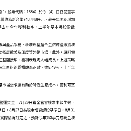
剛”，股票代碼：
1584
）於今（
4
）日召開董事
年營收為新台幣
748,448
仟元，較去年同期增加
越去年全年獲利數字，上半年基本每股盈餘
線與產品架構，新增鎳基超合金熔煉產線擴增
功拓展歐美及印度等外銷市場，此外，原料價
在整體接單、獲利表現均大幅成長。上述策略
去年同期的虧損轉為正數，達
9.49
％，上半年
足市場需求還
有助於
降低生產成本，
獲利可望
營運資金，
7
月
29
日獲金管會核准申報生效，
戶日，
8
月
27
日為現金增資認股基準日，
8
月
31
依實際情況訂定之，預計今年第
3
季完成現金增