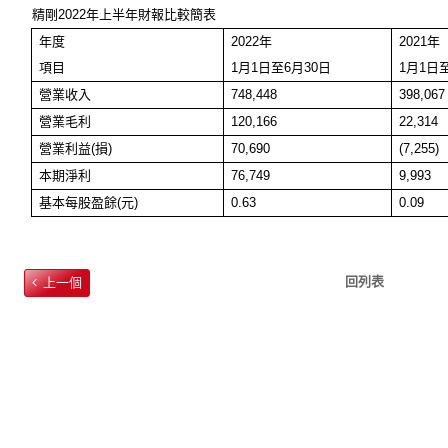
精剛
2022
年上半年財報比較簡表
年
度
2022
年
2021
年
項目
1
月
1
日至
6
月
30
日
1
月
1
日
營業收入
748,448
398,067
營業毛利
120,166
22,314
營業利益
(
損
)
70,690
(7,255)
本期淨利
76,749
9,993
基本每股盈餘
(
元
)
0.63
0.09
回列表
上一個