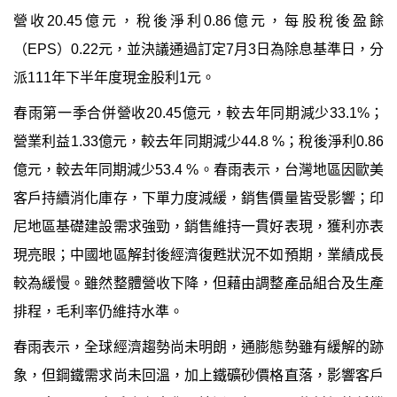
營收
20.45
億元，稅後淨利
0.86
億元，每股稅後盈餘
（
EPS
）
0.22
元，並決議通過訂定
7
月
3
日為除息基準日，分
派
111
年下半年度現金股利
1
元。
春雨第一季合併營收
20.45
億元，較去年同期減少
33.1%
；
營業利益
1.33
億元，較去年同期減少
44.8 %
；稅後淨利
0.86
億元，較去年同期減少
53.4 %
。春雨表示，台灣地區因
歐美
客戶持續消化庫存，下單力度減緩，銷售價量皆受影響
；
印
尼地區基礎建設需求強勁，銷售維持一貫好表現，獲利亦表
現亮眼；
中國地區解封後經濟復甦狀況不如預期
，
業績成長
較為緩慢。雖然整體營收下降，但藉由調整產品組合及生產
排程，毛利率仍維持水準。
春雨表示，
全球經濟趨勢尚未明朗，通膨態勢雖有緩解的跡
象，但鋼鐵需求尚未回溫，加上鐵礦砂價格直落，影響客戶