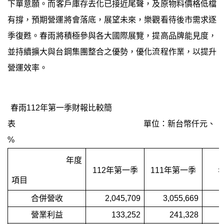
下單意願
。
而客戶庫存去化已接近尾聲，及原物料價格低檔
有撐，預期營運將會落底，展望未來，
樂觀
看待後市需求逐
季復甦
。
春雨將積極參與各大國際展覽，提高品牌能見度，
並持續擴大與台鋼集團整合之優勢，優化流程作業，以提升
營運效率
。
春雨
112
年第一季財報比較簡
表 單位：新台幣仟元、
%
年度
112
年第一季
111
年第一季
項目
合併營收
2,045,709
3,055,669
營業利益
133,252
241,328