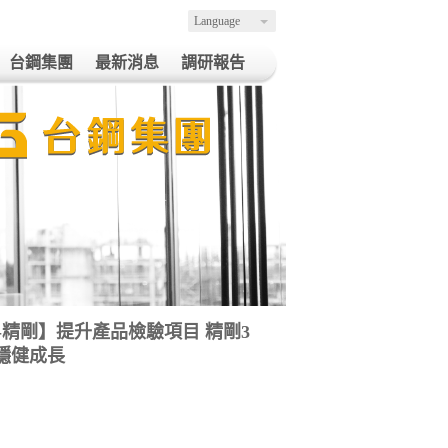
Language
台鋼集團
最新消息
調研報告
月營收-精剛】提升產品檢驗項目 精剛3
續穩健成長