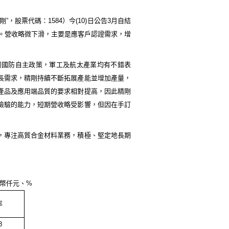
剛”，股票代碼：
1584
）今
(10)
日公告
3
月自結
。營收略微下滑，主要是應客戶認證需求，增
灣國防自主政策，軍工及航太產業均有不錯表
長需求，精剛持續不斷拓展產能並增加產量，
產品及應用端品質的要求相對提高，因此精剛
檢驗的能力，短期營收略受影響，但因在手訂
，專注高質合金材料業務，積極、堅定地長期
幣仟元、
%
率
8