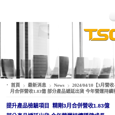
首頁
最新消息
News
2024/04/10【3
月合併營收1.83億 部分產品遞延出貨 今年營運持
提升產品檢驗
項目
精剛
3
月合併營收
1.83
億