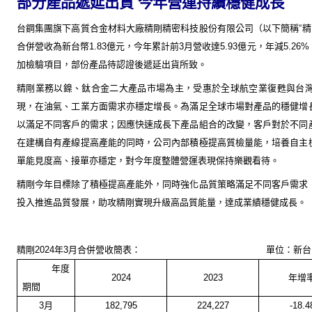
部分產品遞延出貨 今年營運持續穩健成長
台鋼集團旗下高質合金材料大廠精剛精密科技股份有限公司（以下簡稱“精
合併營收為新台幣
1.83
億元，今年累計前
3
月營收達
5.93
億元，年減
5.26%
加檢驗項目，部份產品待認證後遞延出貨所致。
精剛業務以鎳、鈦合金二大產品市場為主，受惠於全球航空業復甦與台
現，在油氣、工業方面需求亦穩定增長。為滿足全球市場對產品的穩健增
以滿足不同客戶的需求；因應快速成長下產品組合的改變，客戶對於不同
在建構自有產線提高產能的同時，公司內部積極提高質檢量能，培養自主
單能見度高、接單亦穩定，對今年度整體營運表現保持樂觀看待。
精剛今年目標除了積極提高產能外，同時強化品質策略滿足不同客戶需求
投入推進品質發展，助攻精剛實現升級高品質能量，達成業績穩健成長。
精剛
2024
年
3
月合併營收簡表：
單位：新台
年
度
2024
2023
年增
期
間
3
月
182,795
224,227
-18.4