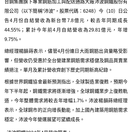
台鋼集團旗下專業鋼筋加工與配送通路大廠沛波鋼鐵股份有
限公司（以下簡稱“沛波”，股票代碼：6248）今（10）日公
告4月份自結營收為新台幣7.8億元，較去年同期成長
44.55%；累計今年前4月自結營收為29.81億元，年增
9.75%。
總經理楊韻蒔表示，
儘管
4
月份連日大雨
鋼筋出貨量略受影
響
，
但營收仍受惠於
全台營建業鋼筋需求穩健及鋼品買賣業
績挹注，單月及累計營收
齊創下歷史同期新高紀錄。
根據世界鋼鐵協會
最新預測指出
，全球製造業復甦，預期今
年下半年起，鋼鐵需求
將逐漸增強
，全球鋼鐵業步上復甦軌
道，今年整體需求將較去年增幅1.7%。沛波楊韻蒔總經理
表示，
全球鋼市的正向增長動能，
加上國內建築用鋼筋需求
穩定，
沛波今年營運展望可望續成長。