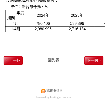
沛波鋼鐵2024年4月營收簡表：
單位：新台幣仟元、%
年
度
2024
年
2023
年
期
間
4
月
780,406
539,896
4
1-4
月
2,980,996
2,716,134
回列表
上一個
下一個
訂閱最新消息
Powered by hosting.url.com.tw