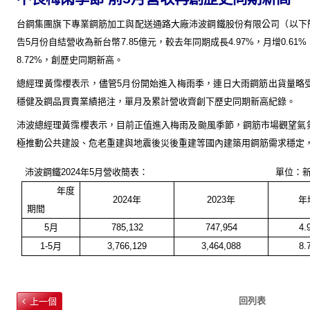
台鋼集團旗下專業鋼筋加工與配送通路大廠沛波鋼鐵股份有限公司（以下
告
5
月份自結營收為新台幣
7.85
億元，較去年同期成長
4.97%
，月增
0.61%
8.72%
，創歷史同期新高。
總經理黃霈櫻表示，
儘管
5
月份開始進入梅雨季，連日大雨鋼筋出貨量略
穩健及鋼品買賣業績挹注，單月及累計營收
齊創下歷史同期新高紀錄。
沛波總經理黃霈櫻表示，目前正值進入梅雨及颱風季節，
鋼筋市場觀望氣
極推動公共建設、危老重建與地震後災後重建等國內建築用鋼筋需求穩定
沛波鋼鐵
2024
年
5
月營收簡表：
單位：
年
度
2024
年
2023
年
年
期
間
5
月
785,132
747,954
4.
1-5
月
3,766,129
3,464,088
8.
回列表
上一個