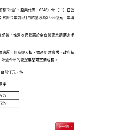
簡稱
“
沛波
”
，股票代碼：
6248
）今（
11
）日公
；累計今年前
5
月自結營收為
37.66
億元，年增
受影響
，
惟營收仍受惠於
全台營建業鋼筋需求
氛濃厚
，但商辦大樓、擴產新建廠房、政府積
，
沛波今年的營運展望可望續成長
。
新台幣仟元、
%
增率
97%
72%
下一個