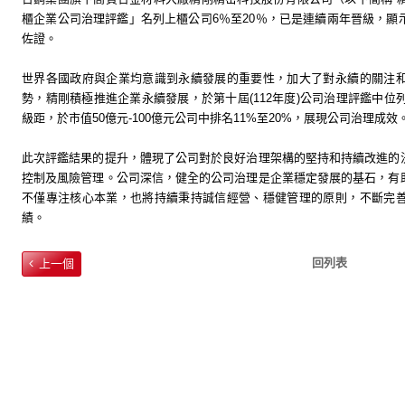
櫃企業公司治理評鑑」名列上櫃公司
6
％至
20
％，已是連續兩年晉級，顯
佐證。
世界各國政府與企業均意識到永續發展的重要性，加大了對永續的關注
勢，精剛積極推進企業永續發展，於第十屆
(112
年度
)
公司治理評鑑中位
級距，於市值
50
億元
-100
億元公司中排名
11%
至
20%
，展現公司治理成效
此次評鑑結果的提升，體現了公司對於良好治理架構的堅持和持續改進的
控制及風險管理。公司深信，健全的公司治理是企業穩定發展的基石，有
不僅專注核心本業，也將持續秉持誠信經營、穩健管理的原則，不斷完
績。
回列表
上一個