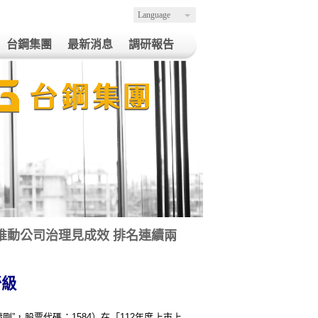
Language
台鋼集團
最新消息
調研報告
剛積極推動公司治理見成效 排名連續兩
晉級
剛”，股票代碼：
1584
）在「
112
年度上市上