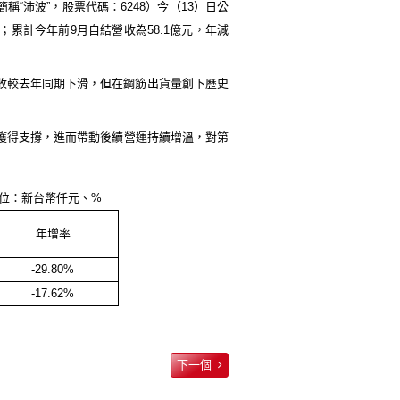
“沛波”，股票代碼：6248）今（13）日公
%；累計今年前9月自結營收為58.1億元，年減
收較去年同期下滑，但在鋼筋出貨量創下歷史
獲得支撐，進而帶動後續營運持續增溫，對第
台幣仟元、%
年增率
-29.80%
-17.62%
下一個