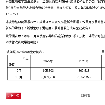
台鋼集團旗下專業鋼筋加工與配送通路大廠沛波鋼鐵股份有限公司（以下簡稱
告9月份自結營收為新台幣6.06億元，月增3.67%，較去年同期減少29.8
17.62%。
沛波總經理黃霈櫻表示，雖受鋼品買賣交易量減少影響，致單月及累計營
新高的帶動下，減緩營收下滑幅度，累計營收仍改寫歷史次高。
黃霈櫻表示，
每年10月至農曆春節前為產業傳統旺季，預期市場需求可望
四季營收表現樂觀可期。
波鋼鐵2025年9月營收簡表： 單位：新
年
度
2025
年
2024
年
期
間
9
月
605,503
862,513
1-9
月
5,809,720
7,052,756
回列表
上一個