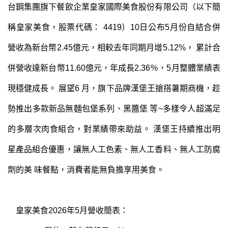
台鋼集團旗下餐飲企業皇家國際美食股份有限公司（以下簡
稱皇家美食，股票代碼： 4419）10日公布5月份自結合併
營收為新台幣2.45億元，相較去年同期月增5.12%， 累計合
併營收達新台幣11.60億元，年成長2.36％，5月整體業績表
現穩健成長。 展望6 月，旗下品牌漢堡王搶搭暑期商機，趁
勢推出多款新品無麵包堡系列、黑醬堡 等~多樣令人超滿足
的多層次肉食組合，對業績帶來助益。 漢堡王持續推出明
星產品組合優惠，讓無人工色素、無人工香料、無人工防腐
劑的美 味餐點，消費者能無負擔享用美食。
皇家美食
2026
年
5
月營收簡表：