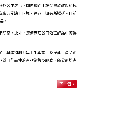
蒔於會中表示，國內鋼筋市場受惠於政府積極
造廠仍受缺工困境，建案工期有所遞延。目前
長。
期新高，此外，連續兩屆公司治理評鑑中獲得
動工興建預期明年上半年竣工及投產，產品範
品質且全面性的產品銷售及服務，隨著新增產
下一個