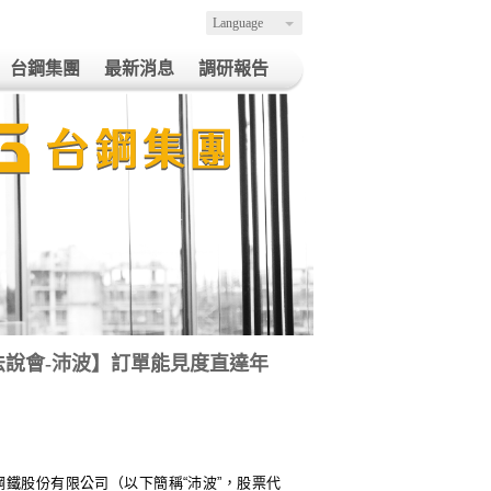
Language
台鋼集團
最新消息
調研報告
023年法說會-沛波】訂單能見度直達年
鋼鐵股份有限公司（以下簡稱
“
沛波
”
，股票代