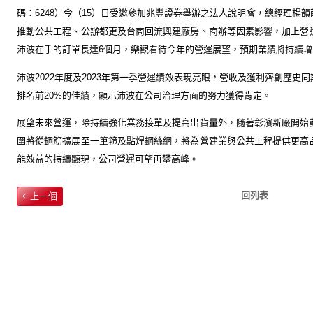
碼：
6248
）今（
15
）日受邀參加兆豐證券舉辦之法人說明會，總經理楊韻
推動公共工程、公辦都更及台商回流興建廠房、商辦等因素影響，加上營
沛波在手的訂單長達
6
個月，樂觀看待今年的營運展望，預期業績將持續增
沛波
2022
年度及
2023
年第一季營運績效表現亮眼，營收及獲利齊創歷史同
排名前
20%
的佳績，顯示沛波在公司治理方面的努力獲得肯定。
展望未來營運，除持續強化業務接單及提高出貨量外，隨著彰濱新廠開始
圍將從鋼筋擴展至一筆箍及點焊鋼絲網，將為營建業與公共工程提供更高
能效益的持續顯現，公司營運可望再攀高峰。
回列表
上一個